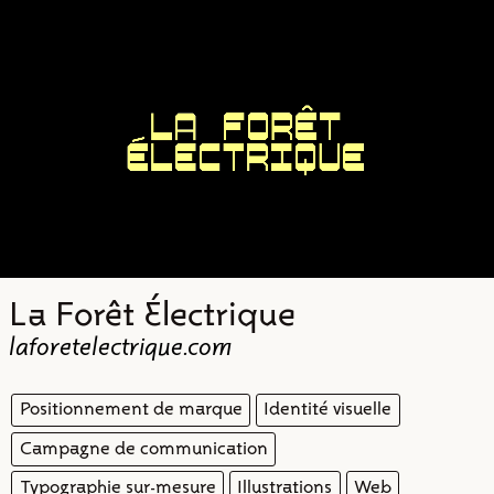
Projets
Typo
Infos
Contact
La Forêt Électrique
laforetelectrique.com
Positionnement de marque
Identité visuelle
Campagne de communication
Typographie sur-mesure
Illustrations
Web