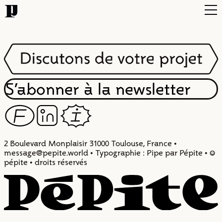
Projets
Typo
Infos
S’abonner à la newsletter
F
Z
I
Contact
2 Boulevard Monplaisir 31000 Toulouse, France •
message@pepite.world • Typographie : Pipe par Pépite • :)
pépite • droits réservés