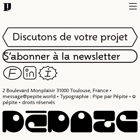
Projets
Typo
Infos
S’abonner à la newsletter
F
Z
I
Contact
2 Boulevard Monplaisir 31000 Toulouse, France •
message@pepite.world • Typographie : Pipe par Pépite • :)
pépite • droits réservés