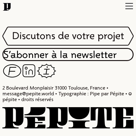
Projets
Typo
Infos
S’abonner à la newsletter
F
Z
I
Contact
2 Boulevard Monplaisir 31000 Toulouse, France •
message@pepite.world • Typographie : Pipe par Pépite • :)
pépite • droits réservés