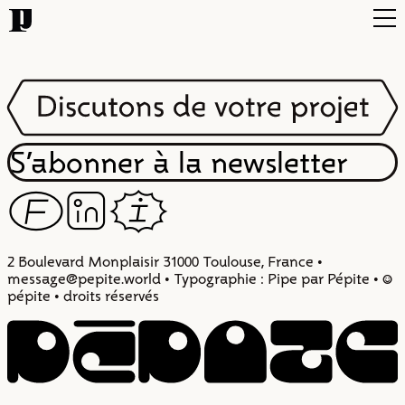
Projets
Typo
Infos
S’abonner à la newsletter
F
Z
I
Contact
2 Boulevard Monplaisir 31000 Toulouse, France •
message@pepite.world • Typographie : Pipe par Pépite • :)
pépite • droits réservés