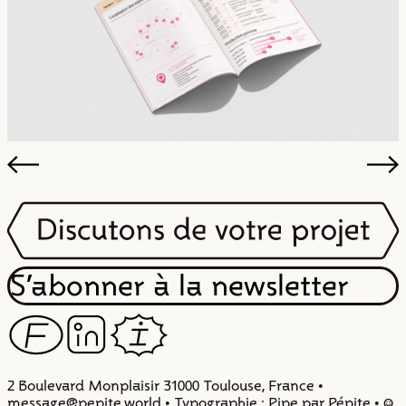
S’abonner à la newsletter
F
Z
I
2 Boulevard Monplaisir 31000 Toulouse, France •
message@pepite.world • Typographie : Pipe par Pépite • :)