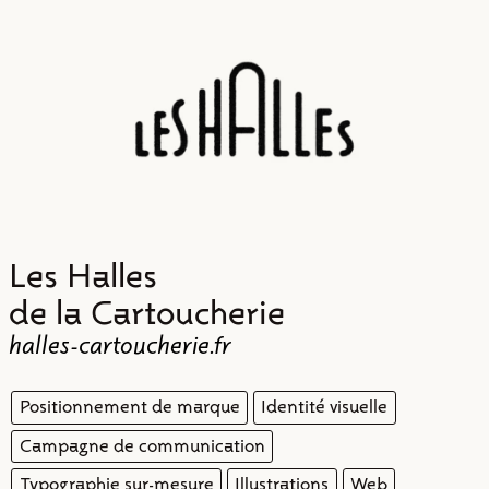
Projets
Typo
Infos
Contact
Les Halles
de la Cartoucherie
halles-cartoucherie.fr
Positionnement de marque
Identité visuelle
Campagne de communication
Typographie sur-mesure
Illustrations
Web